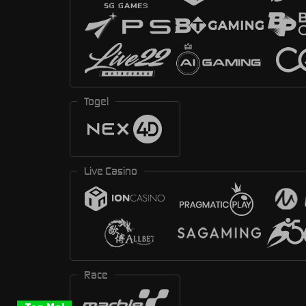
Togel
Live Casino
Race