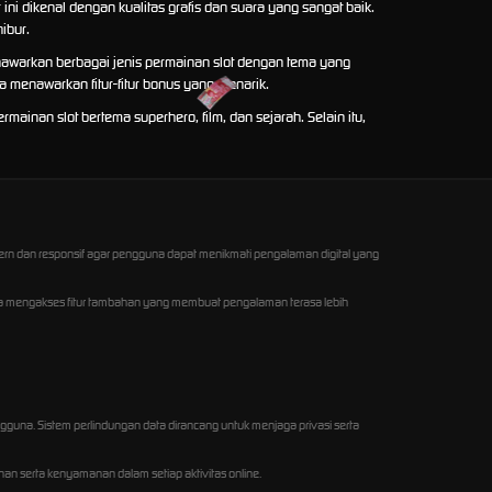
ini dikenal dengan kualitas grafis dan suara yang sangat baik.
ibur.
menawarkan berbagai jenis permainan slot dengan tema yang
ga menawarkan fitur-fitur bonus yang menarik.
ainan slot bertema superhero, film, dan sejarah. Selain itu,
odern dan responsif agar pengguna dapat menikmati pengalaman digital yang
ta mengakses fitur tambahan yang membuat pengalaman terasa lebih
una. Sistem perlindungan data dirancang untuk menjaga privasi serta
nan serta kenyamanan dalam setiap aktivitas online.