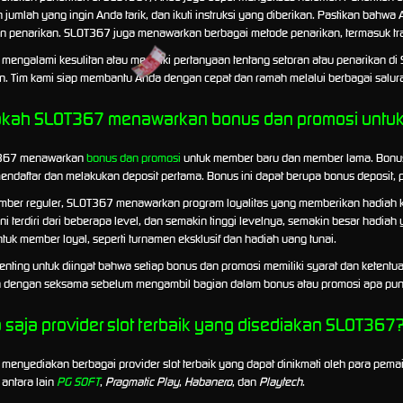
jumlah yang ingin Anda tarik, dan ikuti instruksi yang diberikan. Pastikan bah
 penarikan. SLOT367 juga menawarkan berbagai metode penarikan, termasuk trans
 mengalami kesulitan atau memiliki pertanyaan tentang setoran atau penarikan 
. Tim kami siap membantu Anda dengan cepat dan ramah melalui berbagai saluran
akah SLOT367 menawarkan bonus dan promosi untu
T367 menawarkan
bonus dan promosi
untuk member baru dan member lama. Bonus 
ndaftar dan melakukan deposit pertama. Bonus ini dapat berupa bonus deposit, pu
mber reguler, SLOT367 menawarkan program loyalitas yang memberikan hadiah k
ni terdiri dari beberapa level, dan semakin tinggi levelnya, semakin besar hadia
tuk member loyal, seperti turnamen eksklusif dan hadiah uang tunai.
nting untuk diingat bahwa setiap bonus dan promosi memiliki syarat dan ketent
 dengan seksama sebelum mengambil bagian dalam bonus atau promosi apa pun d
 saja provider slot terbaik yang disediakan SLOT367
enyediakan berbagai provider slot terbaik yang dapat dinikmati oleh para pemai
antara lain
PG SOFT
,
Pragmatic Play
,
Habanero
, dan
Playtech
.