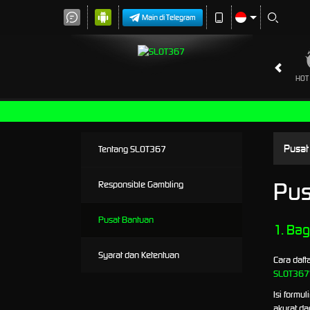
Main di Telegram
SELAMAT KEPADA
HOT
sa***1 Telah Melakukan WD Sebesar 5.250.000
Pusat
Tentang SLOT367
Pus
Responsible Gambling
Pusat Bantuan
1. Ba
Syarat dan Ketentuan
Cara daft
SLOT367
Isi formu
akurat da