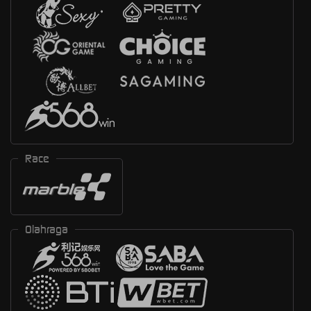
Race
Olahraga