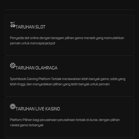
TARUHAN SLOT
Penyedia slot online dengan beragam pilihan game menarik yang memudahkan
pemain untuk mencapai jackpot
TARUHAN OLAHRAGA
Sportsbook Gaming Platform Terbaik menawarkan lebih banyak game, odds yang
lebih tinggi, dan menyediakan pilihan yang lebih banyak untuk pemain.
TARUHAN LIVE KASINO
Platform Pilihan bagi perusahaan-perusahaan terbaik di dunia, dengan pilihan
variasi game terbanyak