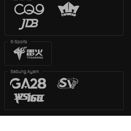
E-Sports
Sabung Ayam