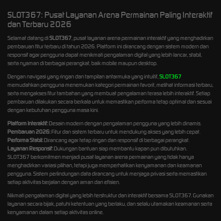
SLOT367: Pusat Layanan Arena Permainan Paling Interaktif
dan Terbaru 2026
Selamat datang di
SLOT367
, pusat layanan arena permainan interaktif yang menghadirkan
pembaruan fitur terbaru di tahun 2026. Platform ini dirancang dengan sistem modern dan
responsif agar pengguna dapat menikmati pengalaman digital yang lebih lancar, stabil,
serta nyaman di berbagai perangkat, baik mobile maupun desktop.
Dengan navigasi yang ringan dan tampilan antarmuka yang intuitif,
SLOT367
memudahkan pengguna menemukan kategori permainan favorit, melihat informasi terbaru,
serta mengakses fitur tambahan yang membuat pengalaman terasa lebih interaktif. Setiap
pembaruan dilakukan secara berkala untuk memastikan performa tetap optimal dan sesuai
dengan kebutuhan pengguna masa kini.
Platform Interaktif:
Desain modern dengan pengalaman pengguna yang lebih dinamis.
Pembaruan 2026:
Fitur dan sistem terbaru untuk mendukung akses yang lebih cepat.
Performa Stabil:
Dirancang agar tetap ringan dan responsif di berbagai perangkat.
Layanan Responsif:
Dukungan bantuan siap membantu kapan pun dibutuhkan.
SLOT367 berkomitmen menjadi pusat layanan arena permainan yang tidak hanya
menghadirkan variasi pilihan, tetapi juga memperhatikan kenyamanan dan keamanan
pengguna. Sistem perlindungan data dirancang untuk menjaga privasi serta memastikan
setiap aktivitas berjalan dengan aman dan efisien.
Nikmati pengalaman digital yang lebih terstruktur dan interaktif bersama SLOT367. Gunakan
layanan secara bijak, patuhi ketentuan yang berlaku, dan selalu utamakan keamanan serta
kenyamanan dalam setiap aktivitas online.