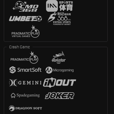
Crash Game