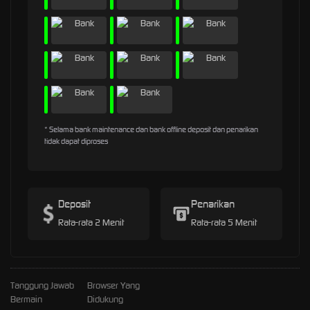
* Selama bank maintenance dan bank offline deposit dan penarikan
tidak dapat diproses
Deposit
Penarikan
Rata-rata 2 Menit
Rata-rata 5 Menit
Tanggung Jawab
Browser Yang
Bermain
Didukung