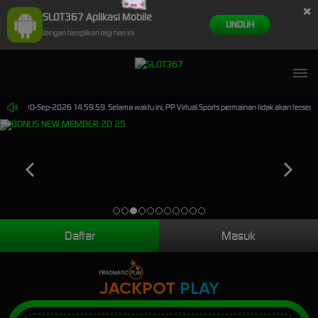
×
SLOT367 Aplikasi Mobile
UNDUH
Jangan tampilkan lagi hari ini
sampai 30-Sep-2026 14.59.59. Selama waktu ini, PP Virtual Sports permainan tidak akan tersed
Daftar
Masuk
JACKPOT
PLAY