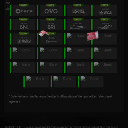
* Selama bank maintenance dan bank offline deposit dan penarikan tidak dapat
diproses
©2026 SLOT367 menawarkan berbagai macam provider pilihan terbaik dan didukung